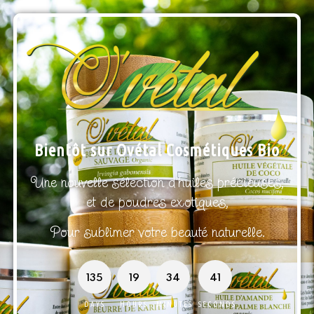
Bientôt sur Ovétal Cosmétiques Bio
Une nouvelle sélection d’huiles précieuses,
et de poudres exotiques,
Pour sublimer votre beauté naturelle.
135
19
34
41
DAYS
HOURS
MINUTES
SECONDS