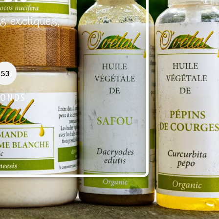
es exotiques,
52
CONDS