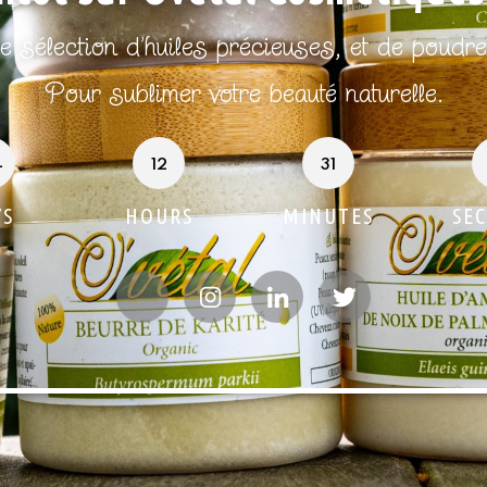
 sélection d’huiles précieuses, et de poudr
Pour sublimer votre beauté naturelle.
4
12
31
YS
HOURS
MINUTES
SE