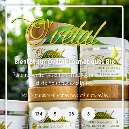
Bientôt sur Ovétal Cosmétiques Bio
Une nouvelle sélection d’huiles précieuses,
et de poudres exotiques,
Pour sublimer votre beauté naturelle.
134
5
28
8
DAYS
HOURS
MINUTES
SECONDS